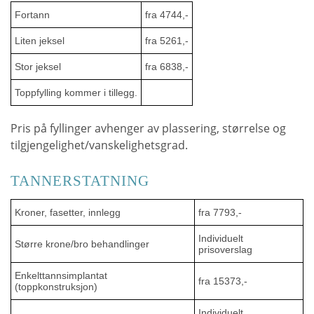
Fortann
fra 4744,-
Liten jeksel
fra 5261,-
Stor jeksel
fra 6838,-
Toppfylling kommer i tillegg.
Pris på fyllinger avhenger av plassering, størrelse og
tilgjengelighet/vanskelighetsgrad.
TANNERSTATNING
Kroner, fasetter, innlegg
fra 7793,-
Individuelt
Større krone/bro behandlinger
prisoverslag
Enkelttannsimplantat
fra 15373,-
(toppkonstruksjon)
Individuelt