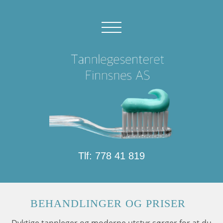
Tlf: 778 41 819
BEHANDLINGER OG PRISER
Dyktige tannleger og moderne utstyr s
ø
rger for at
du